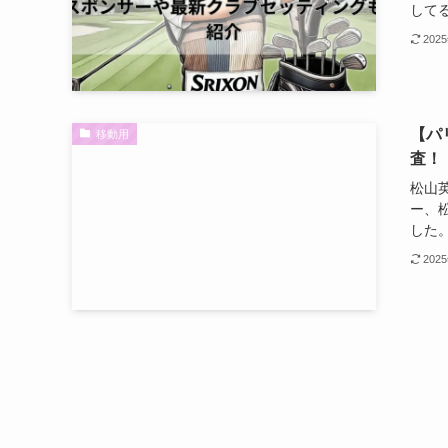
してる
202
【パ
移動用
査！
松山
ー、
した。
202