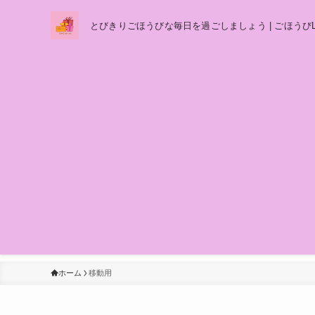
とびきりごほうびな毎日を過ごしましょう | ごほうびL
ホーム
移動用