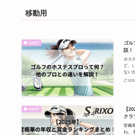
移動用
ゴル
移動用
説！
ホス
ど、
ないか
202
【2
移動用
クラ
菅楓
ね。