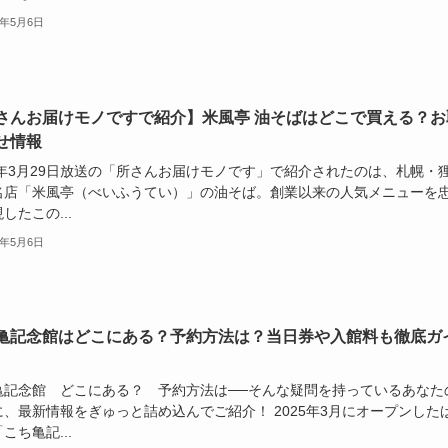
5年5月6日
さんお届けモノですで紹介】米風亭 油そばはどこで買える？お
せ情報
25年3月29日放送の「所さんお届けモノです」で紹介されたのは、札幌・
名店「米風亭（べいふうてい）」の油そば。創業以来の人気メニューを
したこの...
5年5月6日
亀記念館はどこにある？予約方法は？当日券や入館料も徹底ガ
亀記念館 どこにある？ 予約方法は──そんな疑問を持っているあなた
に、最新情報をぎゅっと詰め込んでご紹介！ 2025年3月にオープンした
こち亀記...