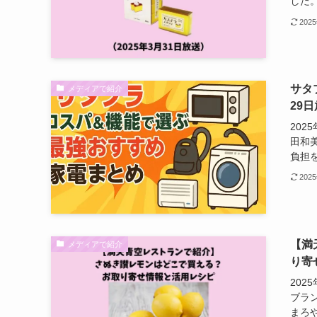
した。
202
サタ
メディアで紹介
29
20
田和
負担を
202
【満
メディアで紹介
り寄
20
ブラ
まろや