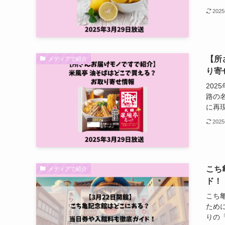
202
【所
メディアで紹介
り寄
20
路の
に再現
202
こち
メディアで紹介
ド！
こち
ため
りの「