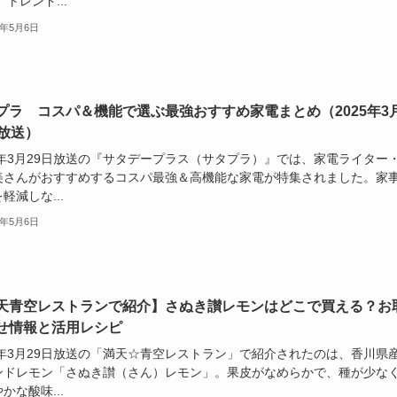
 トレンド...
5年5月6日
プラ コスパ＆機能で選ぶ最強おすすめ家電まとめ（2025年3
日放送）
25年3月29日放送の『サタデープラス（サタプラ）』では、家電ライター
美さんがおすすめするコスパ最強＆高機能な家電が特集されました。家
軽減しな...
5年5月6日
天青空レストランで紹介】さぬき讃レモンはどこで買える？お
せ情報と活用レシピ
25年3月29日放送の「満天☆青空レストラン」で紹介されたのは、香川県
ンドレモン「さぬき讃（さん）レモン」。果皮がなめらかで、種が少な
かな酸味...