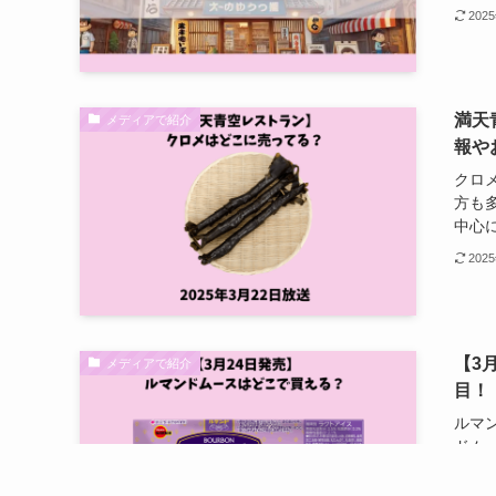
202
満天
メディアで紹介
報や
クロ
方も多
中心に
202
【3
メディアで紹介
目！
ルマ
ドム
買える