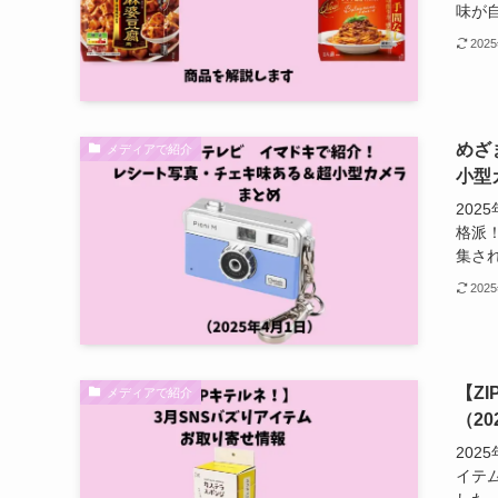
味が自
202
めざ
メディアで紹介
小型
20
格派
集され
202
【Z
メディアで紹介
（2
202
イテ