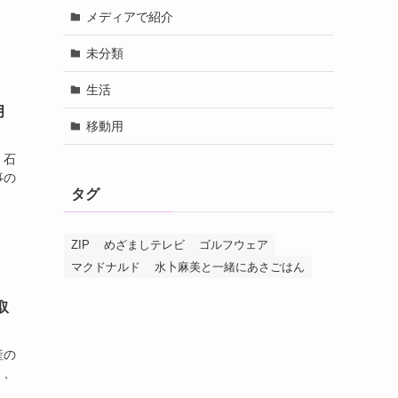
メディアで紹介
未分類
生活
月
移動用
・石
事の
タグ
ZIP
めざましテレビ
ゴルフウェア
マクドナルド
水卜麻美と一緒にあさごはん
取
産の
く、