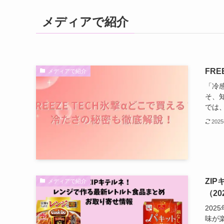
メディアで紹介
FR
メディアで紹介
「冷
そ、知
では、
202
ZI
メディアで紹介
（20
202
味が